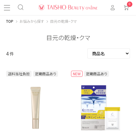
0
TOP
お悩みから探す
目元の乾燥・クマ
目元の乾燥・クマ
4
件
送料当社負担
定期商品あり
NEW
定期商品あり